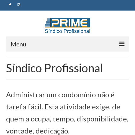
Menu
Prime
Síndico Profissional
Quem somos
Síndico Profissional
Administrar um condomínio não é
Serviços
tarefa fácil. Esta atividade exige, de
Renegociação de Contrato
quem a ocupa, tempo, disponibilidade,
Gestão Condominial
vontade, dedicação.
Revisão de Contas